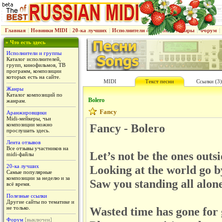
Главная
|
Новинки MIDI
|
20-ка лучших
|
Исполнители & группы
|
Жанры
|
Форум
|
» Что есть здесь
Исполнители и группы
Каталог исполнителей,
групп, кинофильмов, ТВ
программ, композиции
которых есть на сайте.
MIDI
Текст песни
Ссылки (3)
Жанры
Каталог композиций по
Bolero
жанрам.
Fancy
Аранжировщики
Midi-мейкеры, чьи
композиции можно
Fancy - Bolero
прослушать здесь.
Лента отзывов
Все отзывы участников на
Let’s not be the ones outs
midi-файлы
20-ка лучших
Looking at the world go b
Самые популярные
композиции за неделю и за
Saw you standing all alon
всё время.
Полезные ссылки
Другие сайты по тематике и
не только.
Wasted time has gone for
Форум
[выключен]