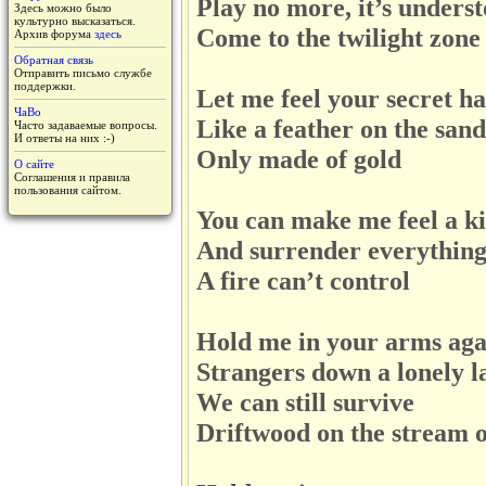
Play no more, it’s unders
Здесь можно было
культурно высказаться.
Come to the twilight zone
Архив форума
здесь
Обратная связь
Отправить письмо службе
поддержки.
Let me feel your secret h
ЧаВо
Like a feather on the sand
Часто задаваемые вопросы.
И ответы на них :-)
Only made of gold
О сайте
Соглашения и правила
пользования сайтом.
You can make me feel a k
And surrender everythin
A fire can’t control
Hold me in your arms aga
Strangers down a lonely l
We can still survive
Driftwood on the stream of