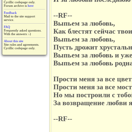
Cyrillic codepage only.
Forum archive is
here
Feedback
--RF--
Mail to the site support
service.
Выпьем за любовь,
FAQ
Как блестят сейчас твои
Frequently asked questions.
With the answers :-)
Выпьем за любовь,
About this site
Site rules and agreements.
Пусть дрожит хрустальн
Cyrillic codepage only.
Выпьем за любовь и уже
Выпьем за любовь родна
Пpости меня за все цвет
Пpости меня за все мост
Hо мы построили с тобо
За возвращение любви 
--RF--