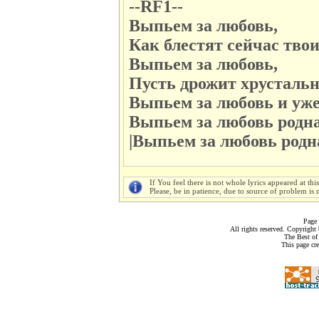
--RF1--
Выпьем за любовь,
Как блестят сейчас твои
Выпьем за любовь,
Пусть дрожит хрустальн
Выпьем за любовь и уже
Выпьем за любовь родна
|Выпьем за любовь родн
If You feel there is not whole lyrics appeared at thi
Please, be in patience, due to source of problem is n
Page 
All rights reserved. Copyrigh
The Best of
This page cr