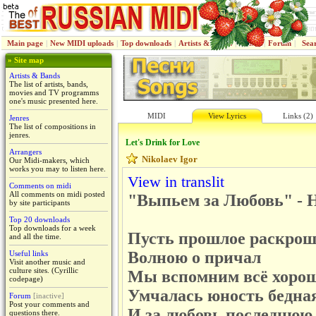
Main page
|
New MIDI uploads
|
Top downloads
|
Artists & Bands
|
Jenres
|
Forum
|
Sea
» Site map
Artists & Bands
The list of artists, bands,
movies and TV programms
one's music presented here.
MIDI
View Lyrics
Links (2)
Jenres
The list of compositions in
jenres.
Let's Drink for Love
Arrangers
Nikolaev Igor
Our Midi-makers, which
works you may to listen here.
View in translit
Comments on midi
All comments on midi posted
"Выпьем за Любовь" - 
by site participants
Top 20 downloads
Top downloads for a week
Пусть прошлое раскро
and all the time.
Волною о причал
Useful links
Visit another music and
culture sites. (Cyrillic
Мы вспомним всё хороше
codepage)
Умчалась юность бедная
Forum
[inactive]
Post your comments and
И за любовь последнюю
questions there.