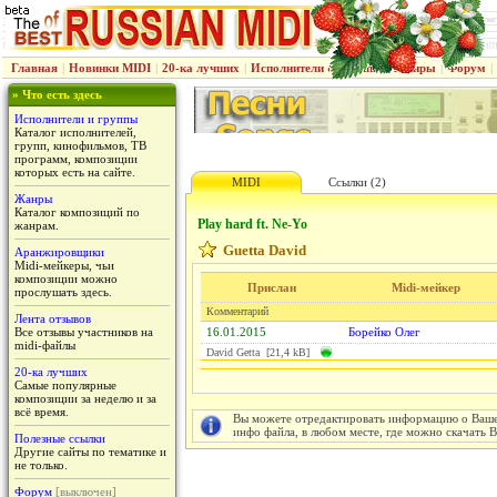
Главная
|
Новинки MIDI
|
20-ка лучших
|
Исполнители & группы
|
Жанры
|
Форум
|
» Что есть здесь
Исполнители и группы
Каталог исполнителей,
групп, кинофильмов, ТВ
программ, композиции
которых есть на сайте.
MIDI
Ссылки (2)
Жанры
Каталог композиций по
Play hard ft. Ne-Yo
жанрам.
Guetta David
Аранжировщики
Midi-мейкеры, чьи
композиции можно
Прислан
Midi-мейкер
прослушать здесь.
Комментарий
Лента отзывов
Все отзывы участников на
16.01.2015
Борейко Олег
midi-файлы
David Getta [21,4 kB]
20-ка лучших
Самые популярные
композиции за неделю и за
всё время.
Вы можете отредактировать информацию о Вашем
инфо файла, в любом месте, где можно скачать 
Полезные ссылки
Другие сайты по тематике и
не только.
Форум
[выключен]