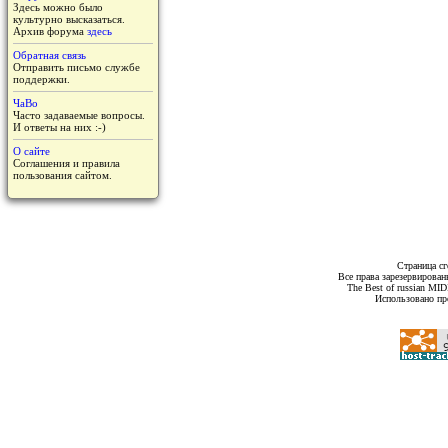
Здесь можно было
культурно высказаться.
Архив форума
здесь
Обратная связь
Отправить письмо службе
поддержки.
ЧаВо
Часто задаваемые вопросы.
И ответы на них :-)
О сайте
Соглашения и правила
пользования сайтом.
Страница сг
Все права зарезервирован
The Best of russian MI
Использовано пр