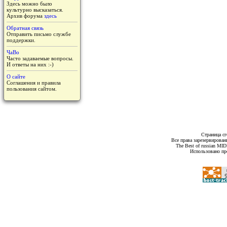
Здесь можно было
культурно высказаться.
Архив форума
здесь
Обратная связь
Отправить письмо службе
поддержки.
ЧаВо
Часто задаваемые вопросы.
И ответы на них :-)
О сайте
Соглашения и правила
пользования сайтом.
Страница сг
Все права зарезервирован
The Best of russian MI
Использовано пр