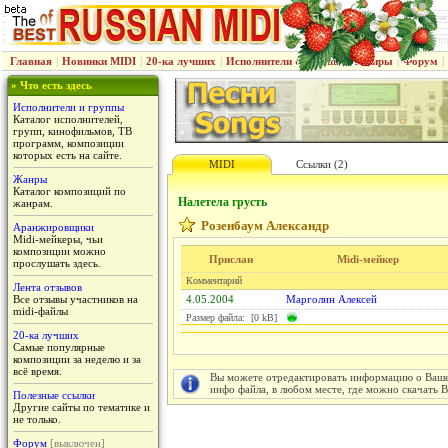
Главная
|
Новинки MIDI
|
20-ка лучших
|
Исполнители & группы
|
Жанры
|
Форум
|
» Что есть здесь
Исполнители и группы
Каталог исполнителей,
групп, кинофильмов, ТВ
программ, композиции
которых есть на сайте.
MIDI
Ссылки (2)
Жанры
Каталог композиций по
Налетела грусть
жанрам.
Розенбаум Александр
Аранжировщики
Midi-мейкеры, чьи
композиции можно
Прислан
Midi-мейкер
прослушать здесь.
Комментарий
Лента отзывов
Все отзывы участников на
4.05.2004
Марголин Алексей
midi-файлы
Размер файла: [0 kB]
20-ка лучших
Самые популярные
композиции за неделю и за
всё время.
Вы можете отредактировать информацию о Вашем
инфо файла, в любом месте, где можно скачать 
Полезные ссылки
Другие сайты по тематике и
не только.
Форум
[выключен]