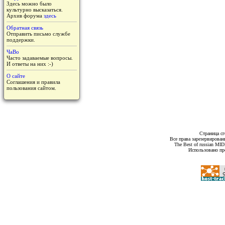
Здесь можно было
культурно высказаться.
Архив форума
здесь
Обратная связь
Отправить письмо службе
поддержки.
ЧаВо
Часто задаваемые вопросы.
И ответы на них :-)
О сайте
Соглашения и правила
пользования сайтом.
Страница сг
Все права зарезервирован
The Best of russian MI
Использовано пр