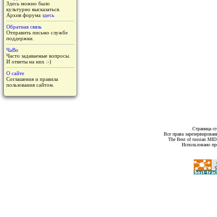
Здесь можно было
культурно высказаться.
Архив форума
здесь
Обратная связь
Отправить письмо службе
поддержки.
ЧаВо
Часто задаваемые вопросы.
И ответы на них :-)
О сайте
Соглашения и правила
пользования сайтом.
Страница сг
Все права зарезервирован
The Best of russian MI
Использовано пр