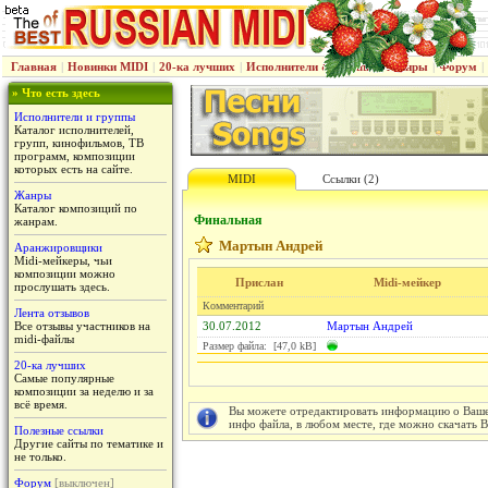
Главная
|
Новинки MIDI
|
20-ка лучших
|
Исполнители & группы
|
Жанры
|
Форум
|
» Что есть здесь
Исполнители и группы
Каталог исполнителей,
групп, кинофильмов, ТВ
программ, композиции
которых есть на сайте.
MIDI
Ссылки (2)
Жанры
Каталог композиций по
Финальная
жанрам.
Мартын Андрей
Аранжировщики
Midi-мейкеры, чьи
композиции можно
Прислан
Midi-мейкер
прослушать здесь.
Комментарий
Лента отзывов
Все отзывы участников на
30.07.2012
Мартын Андрей
midi-файлы
Размер файла: [47,0 kB]
20-ка лучших
Самые популярные
композиции за неделю и за
всё время.
Вы можете отредактировать информацию о Вашем
инфо файла, в любом месте, где можно скачать 
Полезные ссылки
Другие сайты по тематике и
не только.
Форум
[выключен]