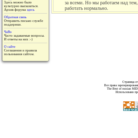
за всеми. Но мы работаем над тем,
Здесь можно было
культурно высказаться.
работать нормально.
Архив форума
здесь
Обратная связь
Отправить письмо службе
поддержки.
ЧаВо
Часто задаваемые вопросы.
И ответы на них :-)
О сайте
Соглашения и правила
пользования сайтом.
Страница сг
Все права зарезервирован
The Best of russian MI
Использовано пр