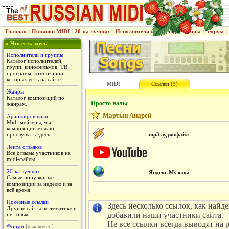
Главная
|
Новинки MIDI
|
20-ка лучших
|
Исполнители & группы
|
Жанры
|
Форум
|
» Что есть здесь
Исполнители и группы
Каталог исполнителей,
групп, кинофильмов, ТВ
программ, композиции
которых есть на сайте.
MIDI
Ссылки (3)
Жанры
Каталог композиций по
Просто-вальс
жанрам.
Мартын Андрей
Аранжировщики
Midi-мейкеры, чьи
композиции можно
прослушать здесь.
mp3 аудиофайл
Лента отзывов
Все отзывы участников на
midi-файлы
20-ка лучших
Яндекс.Музыка
Самые популярные
композиции за неделю и за
всё время.
Полезные ссылки
Здесь несколько ссылок, как найд
Другие сайты по тематике и
добавили наши участники сайта.
не только.
Не все ссылки всегда выводят на 
Форум
[выключен]