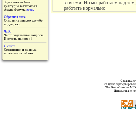
за всеми. Но мы работаем над тем,
Здесь можно было
культурно высказаться.
работать нормально.
Архив форума
здесь
Обратная связь
Отправить письмо службе
поддержки.
ЧаВо
Часто задаваемые вопросы.
И ответы на них :-)
О сайте
Соглашения и правила
пользования сайтом.
Страница сг
Все права зарезервирован
The Best of russian MI
Использовано пр