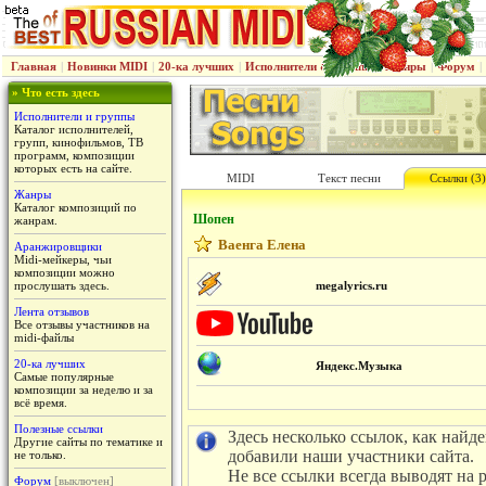
Главная
|
Новинки MIDI
|
20-ка лучших
|
Исполнители & группы
|
Жанры
|
Форум
|
» Что есть здесь
Исполнители и группы
Каталог исполнителей,
групп, кинофильмов, ТВ
программ, композиции
которых есть на сайте.
MIDI
Текст песни
Ссылки (3)
Жанры
Каталог композиций по
Шопен
жанрам.
Ваенга Елена
Аранжировщики
Midi-мейкеры, чьи
композиции можно
прослушать здесь.
megalyrics.ru
Лента отзывов
Все отзывы участников на
midi-файлы
20-ка лучших
Яндекс.Музыка
Самые популярные
композиции за неделю и за
всё время.
Полезные ссылки
Здесь несколько ссылок, как найд
Другие сайты по тематике и
добавили наши участники сайта.
не только.
Не все ссылки всегда выводят на 
Форум
[выключен]