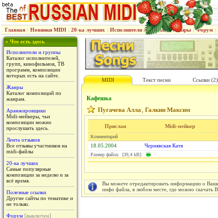
Главная
|
Новинки MIDI
|
20-ка лучших
|
Исполнители & группы
|
Жанры
|
Форум
|
» Что есть здесь
Исполнители и группы
Каталог исполнителей,
групп, кинофильмов, ТВ
программ, композиции
которых есть на сайте.
MIDI
Текст песни
Ссылки (2)
Жанры
Каталог композиций по
Кафешка
жанрам.
Пугачева Алла
Галкин Максим
,
Аранжировщики
Midi-мейкеры, чьи
композиции можно
Прислан
Midi-мейкер
прослушать здесь.
Комментарий
Лента отзывов
Все отзывы участников на
18.05.2004
Чернявская Катя
midi-файлы
Размер файла: [39,4 kB]
20-ка лучших
Самые популярные
композиции за неделю и за
всё время.
Вы можете отредактировать информацию о Вашем
инфо файла, в любом месте, где можно скачать 
Полезные ссылки
Другие сайты по тематике и
не только.
Форум
[выключен]