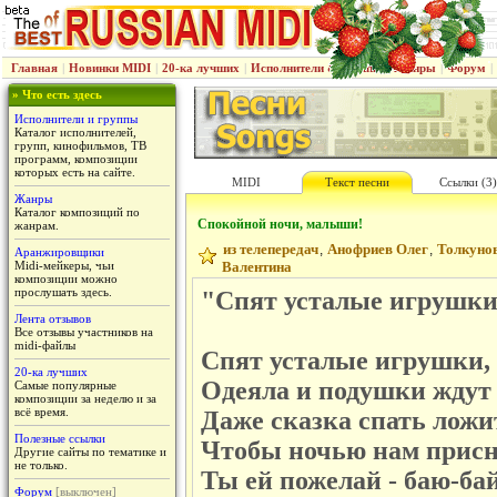
Главная
|
Новинки MIDI
|
20-ка лучших
|
Исполнители & группы
|
Жанры
|
Форум
|
» Что есть здесь
Исполнители и группы
Каталог исполнителей,
групп, кинофильмов, ТВ
программ, композиции
которых есть на сайте.
MIDI
Текст песни
Ссылки (3)
Жанры
Каталог композиций по
Спокойной ночи, малыши!
жанрам.
из телепередач
Анофриев Олег
Толкуно
,
,
Аранжировщики
Midi-мейкеры, чьи
Валентина
композиции можно
прослушать здесь.
"Спят усталые игрушки"
Лента отзывов
Все отзывы участников на
midi-файлы
Спят усталые игрушки,
20-ка лучших
Одеяла и подушки ждут 
Самые популярные
композиции за неделю и за
всё время.
Даже сказка спать ложи
Полезные ссылки
Чтобы ночью нам присн
Другие сайты по тематике и
не только.
Ты ей пожелай - баю-бай
Форум
[выключен]