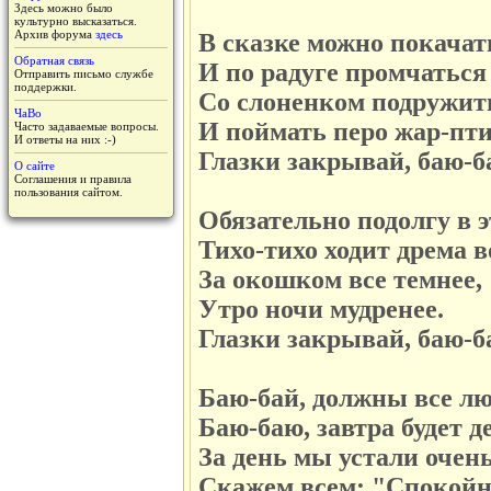
Здесь можно было
культурно высказаться.
Архив форума
здесь
В сказке можно покачат
Обратная связь
И по радуге промчаться
Отправить письмо службе
поддержки.
Со слоненком подружит
ЧаВо
И поймать перо жар-пт
Часто задаваемые вопросы.
И ответы на них :-)
Глазки закрывай, баю-б
О сайте
Соглашения и правила
пользования сайтом.
Обязательно подолгу в э
Тихо-тихо ходит дрема в
За окошком все темнее,
Утро ночи мудренее.
Глазки закрывай, баю-б
Баю-бай, должны все лю
Баю-баю, завтра будет д
За день мы устали очень
Скажем всем: "Спокойн