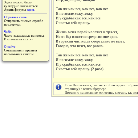
Здесь можно было
культурно высказаться.
Так же как все, как все, как все
Архив форума
здесь
Я по земле хожу, хожу.
Обратная связь
И у судьбы как все, как все
Отправить письмо службе
Счастья себе прошу.
поддержки.
ЧаВо
Жизнь меня порой колотит и трясет,
Часто задаваемые вопросы.
Но от бед известно средство мне одно.
И ответы на них :-)
В горький час, когда смертельно не везет,
Говорю, что везет, все равно.
О сайте
Соглашения и правила
пользования сайтом.
Так же как все, как все, как все
Я по земле хожу, хожу.
И у судьбы как все, как все
Счастья себе прошу. (2 раза)
Если Вам кажется, что на этой закладке отображ
страницу) в вашем браузере.
Просим с пониманием отнестись к этому, т.к. и