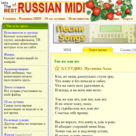
Главная
|
Новинки MIDI
|
20-ка лучших
|
Исполнители & группы
|
Жанры
|
Форум
|
» Что есть здесь
Исполнители и группы
Каталог исполнителей,
групп, кинофильмов, ТВ
программ, композиции
которых есть на сайте.
MIDI
Текст песни
Ссылки (3)
Жанры
Каталог композиций по
Так же, как все
жанрам.
А-СТУДИО
Пугачева Алла
,
Аранжировщики
Midi-мейкеры, чьи
композиции можно
Кто, не знаю, распускает слухи зря,
прослушать здесь.
Что живу я без печали и забот,
Что на свете всех удачливее я,
Лента отзывов
И всегда, и во всём мне везет.
Все отзывы участников на
midi-файлы
Так же как все, как все, как все
20-ка лучших
Я по земле хожу, хожу.
Самые популярные
И у судьбы как все, как все
композиции за неделю и за
всё время.
Счастья себе прошу.
Полезные ссылки
Вы не верьте, что живу я, как в раю,
Другие сайты по тематике и
И обходит стороной меня беда.
не только.
Точно так же я под вечер устаю,
Форум
[выключен]
И грущу, и реву иногда.