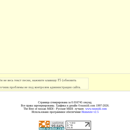
ён не весь текст песни, нажмите клавишу F5 (обновить
сточник проблемы не под контролем администрации сайта.
Страница сгенерирована за 0.016745 секунд.
Все права зарезервированы. Графика и дизайн ©rusmidi.com 1997-2026.
The Best of russian MIDI - Русские MIDI: лучшее.
www.rusmidi.com
Использовано программное обеспечение
Homesite v2.5