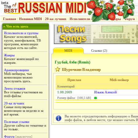
Главная
|
Новинки MIDI
|
20-ка лучших
|
Исполнители & группы
|
Жанры
|
Форум
|
» Что есть здесь
Исполнители и группы
Каталог исполнителей,
групп, кинофильмов, ТВ
программ, композиции
которых есть на сайте.
MIDI
Ссылки (2)
Жанры
Каталог композиций по
Гуд бай, бэби (Remix)
жанрам.
Шурочкин Владимир
Аранжировщики
Midi-мейкеры, чьи
композиции можно
Прислан
Midi-мейкер
прослушать здесь.
Комментарий
Лента отзывов
Все отзывы участников на
1.08.2009
Ильюк Алексей
midi-файлы
Размер файла: [100,5 kB]
20-ка лучших
Самые популярные
композиции за неделю и за
всё время.
Вы можете отредактировать информацию о Вашем
инфо файла, в любом месте, где можно скачать 
Полезные ссылки
Другие сайты по тематике и
не только.
Форум
[выключен]