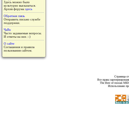
Здесь можно было
культурно высказаться.
Архив форума
здесь
Обратная связь
Отправить письмо службе
поддержки.
ЧаВо
Часто задаваемые вопросы.
И ответы на них :-)
О сайте
Соглашения и правила
пользования сайтом.
Страница сг
Все права зарезервирован
The Best of russian MI
Использовано пр