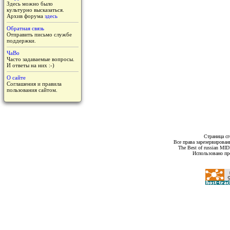
Здесь можно было
культурно высказаться.
Архив форума
здесь
Обратная связь
Отправить письмо службе
поддержки.
ЧаВо
Часто задаваемые вопросы.
И ответы на них :-)
О сайте
Соглашения и правила
пользования сайтом.
Страница сг
Все права зарезервирован
The Best of russian MI
Использовано пр