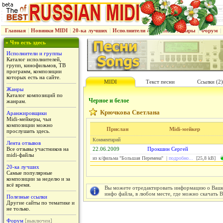
Главная
|
Новинки MIDI
|
20-ка лучших
|
Исполнители & группы
|
Жанры
|
Форум
|
» Что есть здесь
Исполнители и группы
Каталог исполнителей,
групп, кинофильмов, ТВ
программ, композиции
которых есть на сайте.
MIDI
Текст песни
Ссылки (2)
Жанры
Каталог композиций по
Черное и белое
жанрам.
Крючкова Светлана
Аранжировщики
Midi-мейкеры, чьи
композиции можно
Прислан
Midi-мейкер
прослушать здесь.
Комментарий
Лента отзывов
Все отзывы участников на
22.06.2009
Прокшин Сергей
midi-файлы
из к/фильма "Большая Перемена" |
подробно...
[25,8 kB]
20-ка лучших
Самые популярные
композиции за неделю и за
всё время.
Вы можете отредактировать информацию о Вашем
инфо файла, в любом месте, где можно скачать 
Полезные ссылки
Другие сайты по тематике и
не только.
Форум
[выключен]