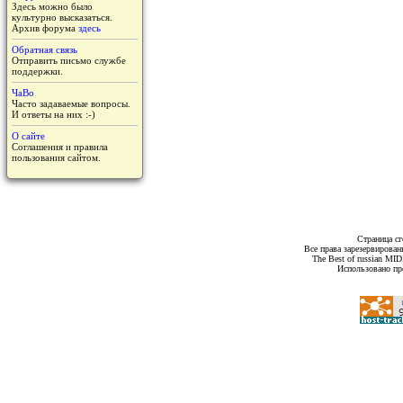
Здесь можно было
культурно высказаться.
Архив форума
здесь
Обратная связь
Отправить письмо службе
поддержки.
ЧаВо
Часто задаваемые вопросы.
И ответы на них :-)
О сайте
Соглашения и правила
пользования сайтом.
Страница сг
Все права зарезервирован
The Best of russian MI
Использовано пр