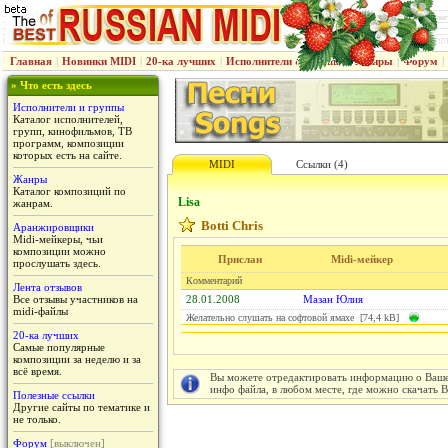
Главная
|
Новинки MIDI
|
20-ка лучших
|
Исполнители & группы
|
Жанры
|
Форум
|
» Что есть здесь
Исполнители и группы
Каталог исполнителей,
групп, кинофильмов, ТВ
программ, композиции
которых есть на сайте.
MIDI
Ссылки (4)
Жанры
Каталог композиций по
Lisa
жанрам.
Botti Chris
Аранжировщики
Midi-мейкеры, чьи
композиции можно
Прислан
Midi-мейкер
прослушать здесь.
Комментарий
Лента отзывов
Все отзывы участников на
28.01.2008
Мазан Юлия
midi-файлы
Желательно слушать на софтовой ямахе [74,4 kB]
20-ка лучших
Самые популярные
композиции за неделю и за
всё время.
Вы можете отредактировать информацию о Вашем
инфо файла, в любом месте, где можно скачать 
Полезные ссылки
Другие сайты по тематике и
не только.
Форум
[выключен]