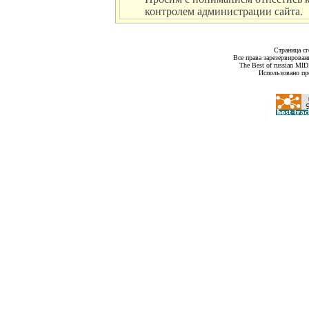
контролем администрации сайта.
Страница сг
Все права зарезервирован
The Best of russian MI
Использовано пр