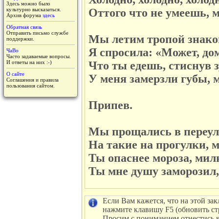
Здесь можно было
культурно высказаться.
Оттого что не умеешь, 
Архив форума
здесь
Обратная связь
Отправить письмо службе
Мы летим тропой знаком
поддержки.
Я спросила: «Может, до
ЧаВо
Часто задаваемые вопросы.
И ответы на них :-)
Что ты едешь, стиснув
О сайте
У меня замерзли губы, 
Соглашения и правила
пользования сайтом.
Припев.
Мы прощались в переулк
На такие на прогулки, 
Ты опаснее мороза, мил
Ты мне душу заморозил,
Если Вам кажется, что на этой зак
нажмите клавишу F5 (обновить ст
Просим с пониманием отнестись к 