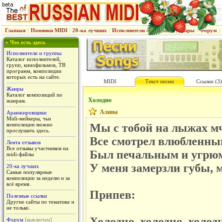
Главная
|
Новинки MIDI
|
20-ка лучших
|
Исполнители & группы
|
Жанры
|
Форум
|
» Что есть здесь
Исполнители и группы
Каталог исполнителей,
групп, кинофильмов, ТВ
программ, композиции
которых есть на сайте.
MIDI
Текст песни
Ссылки (3)
Жанры
Каталог композиций по
Холодно
жанрам.
Алина
Аранжировщики
Midi-мейкеры, чьи
композиции можно
Мы с тобой на лыжах мч
прослушать здесь.
Все смотрел влюбленны
Лента отзывов
Все отзывы участников на
Был печальным и угрюм
midi-файлы
У меня замерзли губы, 
20-ка лучших
Самые популярные
композиции за неделю и за
всё время.
Припев:
Полезные ссылки
Другие сайты по тематике и
не только.
Холодно, холодно, холод
Форум
[выключен]