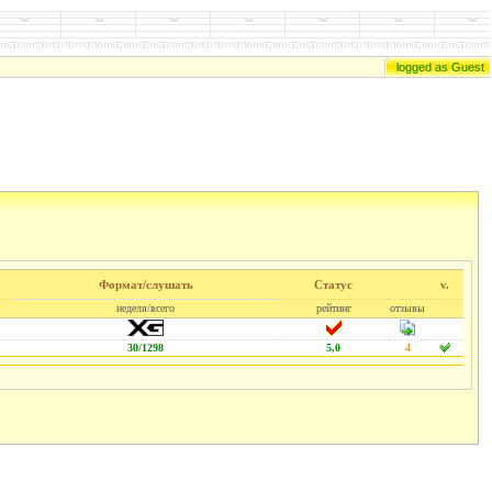
logged as Guest
Формат/слушать
Статус
v.
неделя/всего
рейтинг
отзывы
30/1298
5,0
4