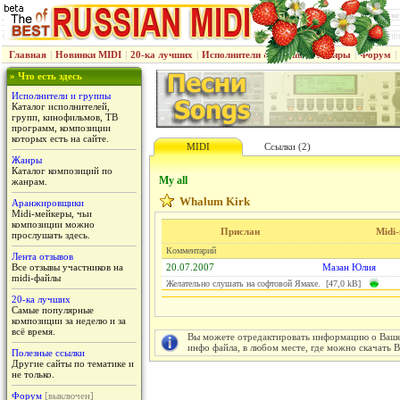
Главная
|
Новинки MIDI
|
20-ка лучших
|
Исполнители & группы
|
Жанры
|
Форум
|
» Что есть здесь
Исполнители и группы
Каталог исполнителей,
групп, кинофильмов, ТВ
программ, композиции
которых есть на сайте.
MIDI
Ссылки (2)
Жанры
Каталог композиций по
My all
жанрам.
Whalum Kirk
Аранжировщики
Midi-мейкеры, чьи
композиции можно
Прислан
Midi
прослушать здесь.
Комментарий
Лента отзывов
Все отзывы участников на
20.07.2007
Мазан Юлия
midi-файлы
Желательно слушать на софтовой Ямахе. [47,0 kB]
20-ка лучших
Самые популярные
композиции за неделю и за
всё время.
Вы можете отредактировать информацию о Вашем
инфо файла, в любом месте, где можно скачать 
Полезные ссылки
Другие сайты по тематике и
не только.
Форум
[выключен]