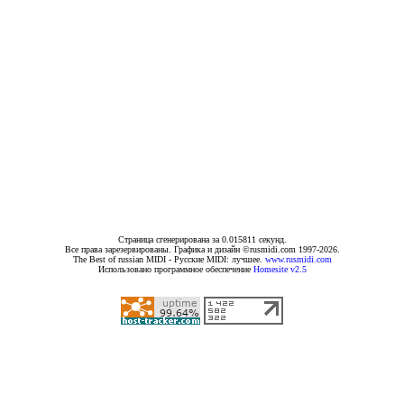
Страница сгенерирована за 0.015811 секунд.
Все права зарезервированы. Графика и дизайн ©rusmidi.com 1997-2026.
The Best of russian MIDI - Русские MIDI: лучшее.
www.rusmidi.com
Использовано программное обеспечение
Homesite v2.5