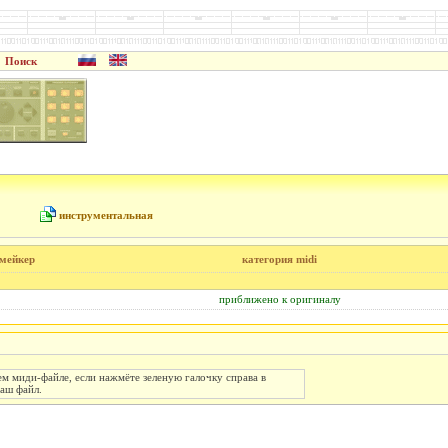
Поиск
инструментальная
-мейкер
категория midi
приближено к оригиналу
 миди-файле, если нажмёте зеленую галочку справа в
Ваш файл.