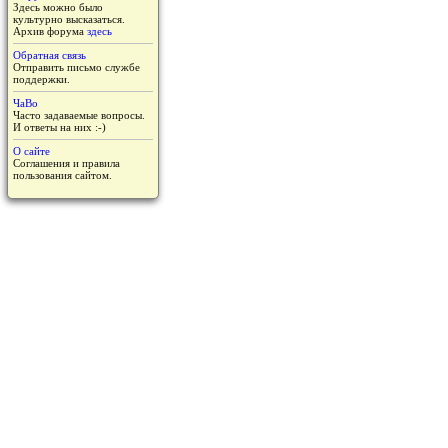
Здесь можно было
культурно высказаться.
Архив форума
здесь
Обратная связь
Отправить письмо службе
поддержки.
ЧаВо
Часто задаваемые вопросы.
И ответы на них :-)
О сайте
Соглашения и правила
пользования сайтом.